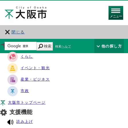
メニュー
閉じる
サイト・ナビ
検索
他の探し方
検索ヘルプ
くらし
イベント・観光
産業・ビジネス
市政
大阪市トップページ
支援機能
読み上げ