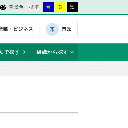
背景色
標準
青
黄
黒
産業・ビジネス
市政
んで探す
組織から探す