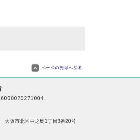
ページの先頭へ戻る
所
000020271004
201 大阪市北区中之島1丁目3番20号