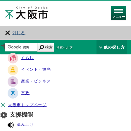
メニュー
閉じる
サイト・ナビ
検索
他の探し方
検索ヘルプ
くらし
イベント・観光
産業・ビジネス
市政
大阪市トップページ
支援機能
読み上げ