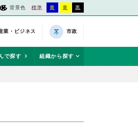
背景色
標準
青
黄
黒
産業・ビジネス
市政
んで探す
組織から探す