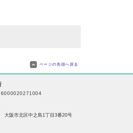
ページの先頭へ戻る
所
000020271004
201 大阪市北区中之島1丁目3番20号