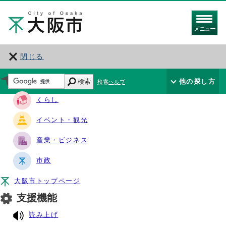
メニュー
閉じる
サイト・ナビ
検索
他の探し方
検索ヘルプ
くらし
イベント・観光
産業・ビジネス
市政
大阪市トップページ
支援機能
読み上げ