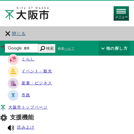
メニュー
閉じる
サイト・ナビ
検索
他の探し方
検索ヘルプ
くらし
イベント・観光
産業・ビジネス
市政
大阪市トップページ
支援機能
読み上げ