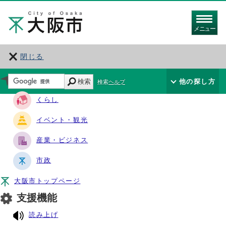
メニュー
閉じる
サイト・ナビ
検索
他の探し方
検索ヘルプ
くらし
イベント・観光
産業・ビジネス
市政
大阪市トップページ
支援機能
読み上げ