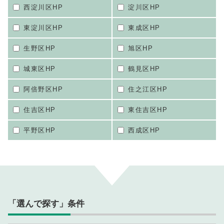
西淀川区HP
淀川区HP
東淀川区HP
東成区HP
生野区HP
旭区HP
城東区HP
鶴見区HP
阿倍野区HP
住之江区HP
住吉区HP
東住吉区HP
平野区HP
西成区HP
「選んで探す」条件