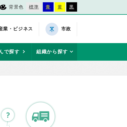
背景色
標準
青
黄
黒
産業・ビジネス
市政
んで探す
組織から探す