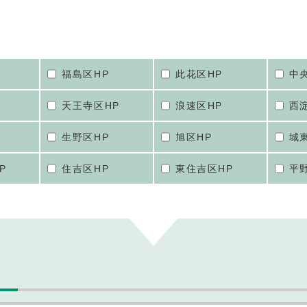
福島区HP
此花区HP
中
天王寺区HP
浪速区HP
西
生野区HP
旭区HP
城
P
住吉区HP
東住吉区HP
平