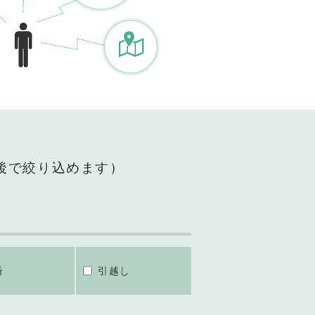
後で絞り込めます）
婚
引越し