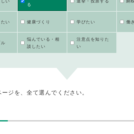
ほしい
選挙・投票する
納
る
けたい
健康づくり
学びたい
働
悩んでいる・相
注意点を知りた
ブル
談したい
い
ページを、全て選んでください。