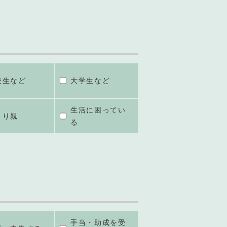
校生など
大学生など
生活に困ってい
とり親
る
手当・助成を受