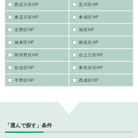
西淀川区HP
淀川区HP
東淀川区HP
東成区HP
生野区HP
旭区HP
城東区HP
鶴見区HP
阿倍野区HP
住之江区HP
住吉区HP
東住吉区HP
平野区HP
西成区HP
「選んで探す」条件