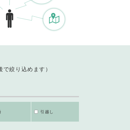
後で絞り込めます）
婚
引越し