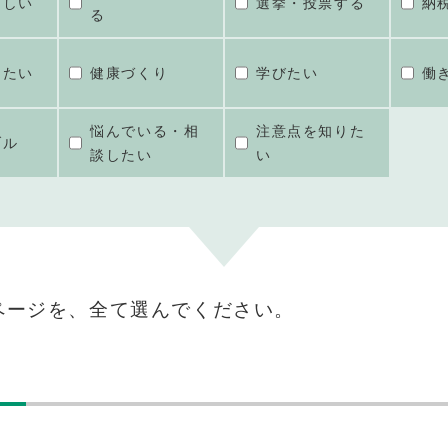
ほしい
選挙・投票する
納
る
けたい
健康づくり
学びたい
働
悩んでいる・相
注意点を知りた
ブル
談したい
い
ページを、全て選んでください。