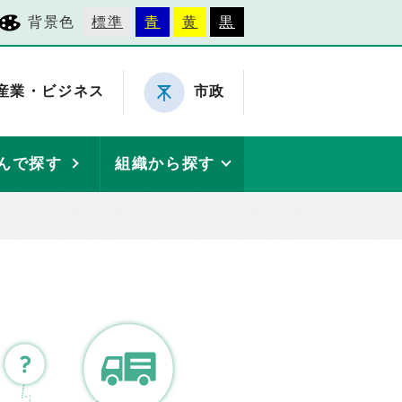
背景色
標準
青
黄
黒
産業・ビジネス
市政
んで探す
組織から探す