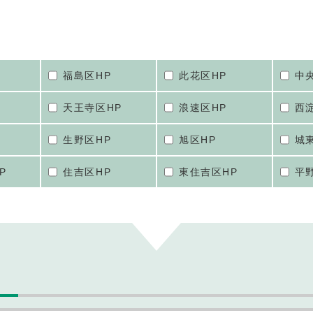
福島区HP
此花区HP
中
天王寺区HP
浪速区HP
西
生野区HP
旭区HP
城
P
住吉区HP
東住吉区HP
平