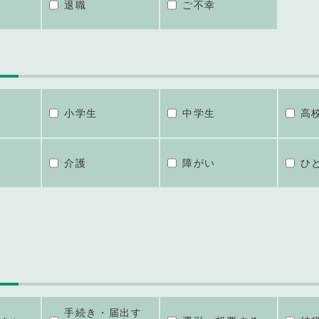
退職
ご不幸
小学生
中学生
高
介護
障がい
ひ
手続き・届出す