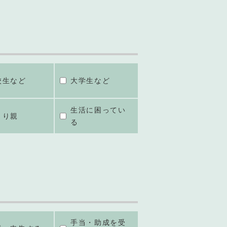
校生など
大学生など
生活に困ってい
とり親
る
手当・助成を受