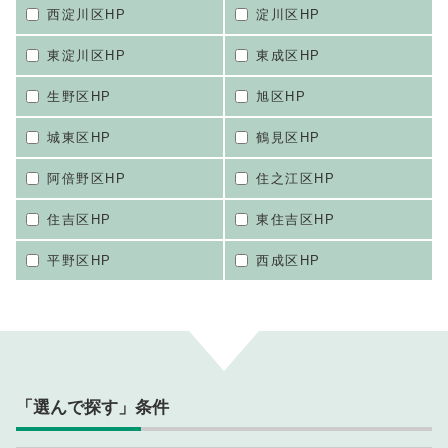
西淀川区HP
淀川区HP
東淀川区HP
東成区HP
生野区HP
旭区HP
城東区HP
鶴見区HP
阿倍野区HP
住之江区HP
住吉区HP
東住吉区HP
平野区HP
西成区HP
「選んで探す」条件