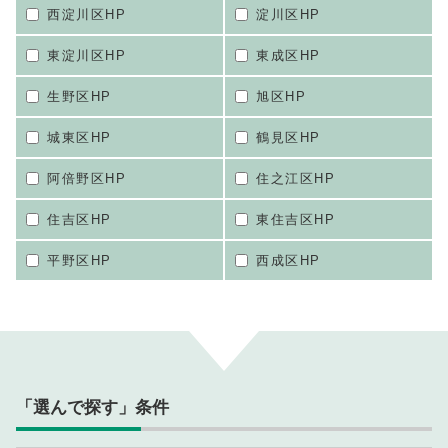
西淀川区HP
淀川区HP
東淀川区HP
東成区HP
生野区HP
旭区HP
城東区HP
鶴見区HP
阿倍野区HP
住之江区HP
住吉区HP
東住吉区HP
平野区HP
西成区HP
「選んで探す」条件