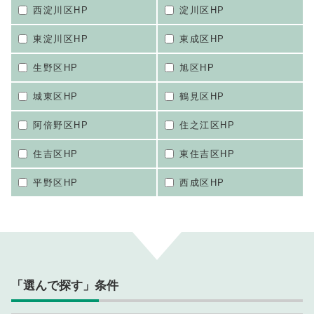
西淀川区HP
淀川区HP
東淀川区HP
東成区HP
生野区HP
旭区HP
城東区HP
鶴見区HP
阿倍野区HP
住之江区HP
住吉区HP
東住吉区HP
平野区HP
西成区HP
「選んで探す」条件