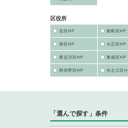
区役所
北区HP
都島区HP
港区HP
大正区HP
東淀川区HP
東成区HP
阿倍野区HP
住之江区H
「選んで探す」条件