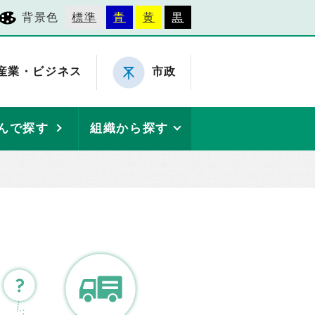
背景色
標準
青
黄
黒
産業・ビジネス
市政
んで探す
組織から探す