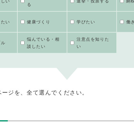
ほしい
選挙・投票する
納
る
けたい
健康づくり
学びたい
働
悩んでいる・相
注意点を知りた
ブル
談したい
い
ページを、全て選んでください。