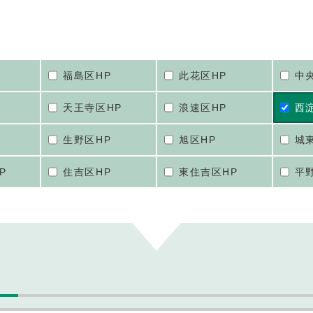
福島区HP
此花区HP
中
天王寺区HP
浪速区HP
西
生野区HP
旭区HP
城
P
住吉区HP
東住吉区HP
平