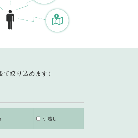
後で絞り込めます）
婚
引越し