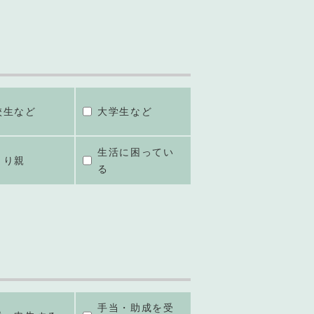
校生など
大学生など
生活に困ってい
とり親
る
手当・助成を受