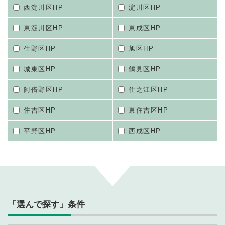
西淀川区HP
淀川区HP
東淀川区HP
東成区HP
生野区HP
旭区HP
城東区HP
鶴見区HP
阿倍野区HP
住之江区HP
住吉区HP
東住吉区HP
平野区HP
西成区HP
「選んで探す」条件