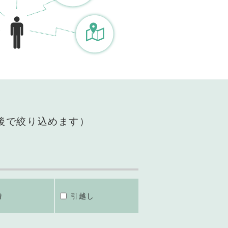
後で絞り込めます）
婚
引越し