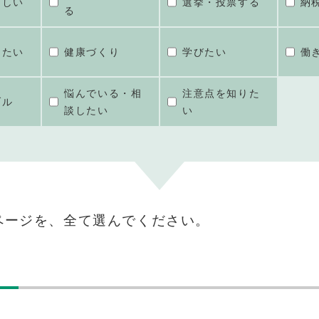
ほしい
選挙・投票する
納
る
けたい
健康づくり
学びたい
働
悩んでいる・相
注意点を知りた
ブル
談したい
い
ページを、全て選んでください。