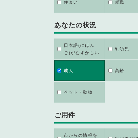
住まい
就職
あなたの状況
日本語(にほん
乳幼児
ご)がむずかしい
成人
高齢
ペット・動物
ご用件
市からの情報を