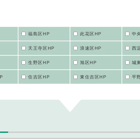
福島区HP
此花区HP
中
天王寺区HP
浪速区HP
西
生野区HP
旭区HP
城
P
住吉区HP
東住吉区HP
平