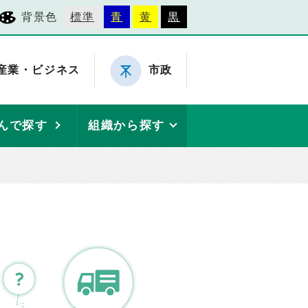
背景色
標準
青
黄
黒
産業・ビジネス
市政
んで探す
組織から探す