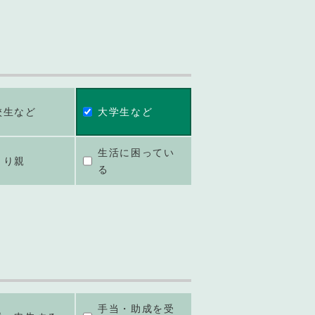
校生など
大学生など
生活に困ってい
とり親
る
手当・助成を受