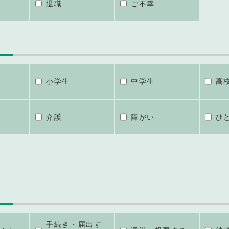
退職
ご不幸
小学生
中学生
高
介護
障がい
ひ
手続き・届出す