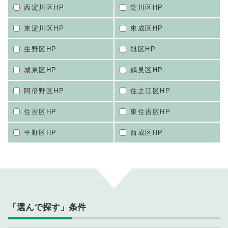
西淀川区HP
淀川区HP
東淀川区HP
東成区HP
生野区HP
旭区HP
城東区HP
鶴見区HP
阿倍野区HP
住之江区HP
住吉区HP
東住吉区HP
平野区HP
西成区HP
「選んで探す」条件