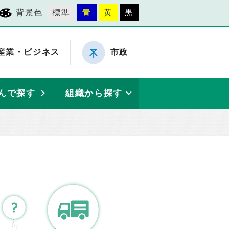
背景色
標準
青
黄
黒
産業・ビジネス
市政
んで探す
組織から探す