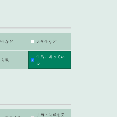
校生など
大学生など
生活に困ってい
とり親
る
手当・助成を受