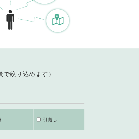
後で絞り込めます）
婚
引越し