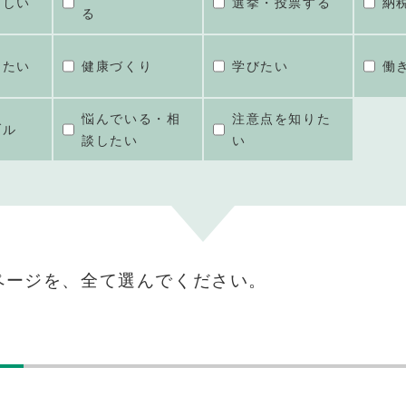
ほしい
選挙・投票する
納
る
けたい
健康づくり
学びたい
働
悩んでいる・相
注意点を知りた
ブル
談したい
い
ページを、全て選んでください。