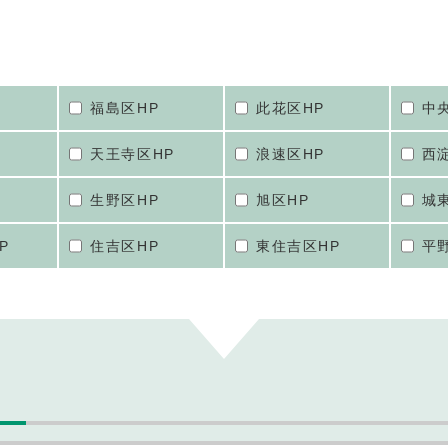
福島区HP
此花区HP
中
天王寺区HP
浪速区HP
西
生野区HP
旭区HP
城
P
住吉区HP
東住吉区HP
平