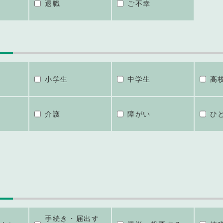
退職
ご不幸
小学生
中学生
高
介護
障がい
ひ
手続き・届出す