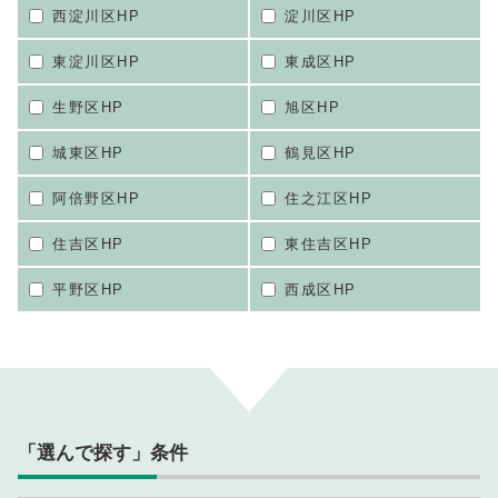
西淀川区HP
淀川区HP
東淀川区HP
東成区HP
生野区HP
旭区HP
城東区HP
鶴見区HP
阿倍野区HP
住之江区HP
住吉区HP
東住吉区HP
平野区HP
西成区HP
「選んで探す」条件