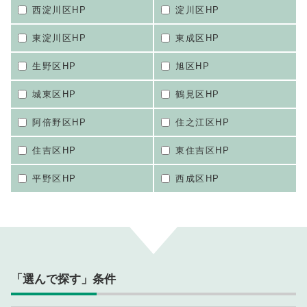
西淀川区HP
淀川区HP
東淀川区HP
東成区HP
生野区HP
旭区HP
城東区HP
鶴見区HP
阿倍野区HP
住之江区HP
住吉区HP
東住吉区HP
平野区HP
西成区HP
「選んで探す」条件