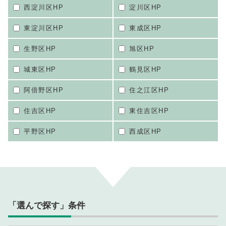
西淀川区HP
淀川区HP
東淀川区HP
東成区HP
生野区HP
旭区HP
城東区HP
鶴見区HP
阿倍野区HP
住之江区HP
住吉区HP
東住吉区HP
平野区HP
西成区HP
「選んで探す」条件