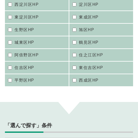
西淀川区HP
淀川区HP
東淀川区HP
東成区HP
生野区HP
旭区HP
城東区HP
鶴見区HP
阿倍野区HP
住之江区HP
住吉区HP
東住吉区HP
平野区HP
西成区HP
「選んで探す」条件