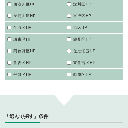
西淀川区HP
淀川区HP
東淀川区HP
東成区HP
生野区HP
旭区HP
城東区HP
鶴見区HP
阿倍野区HP
住之江区HP
住吉区HP
東住吉区HP
平野区HP
西成区HP
「選んで探す」条件