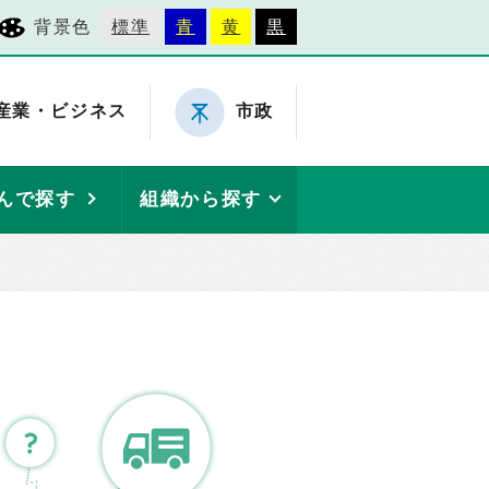
背景色
標準
青
黄
黒
産業・ビジネス
市政
んで探す
組織から探す