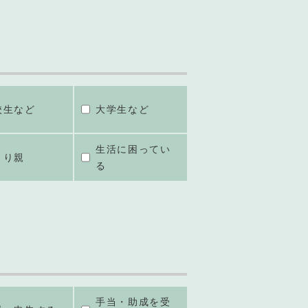
校生など
大学生など
生活に困ってい
とり親
る
手当・助成を受