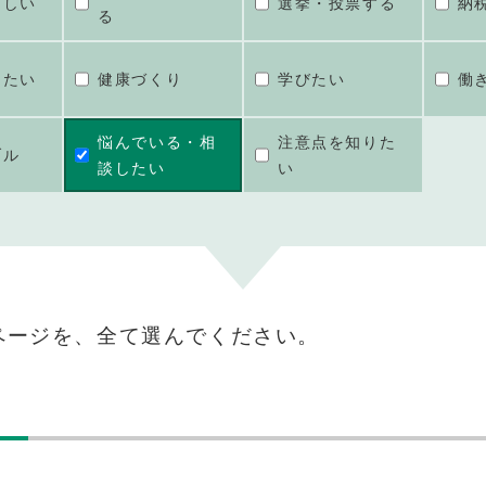
ほしい
選挙・投票する
納
る
けたい
健康づくり
学びたい
働
悩んでいる・相
注意点を知りた
ブル
談したい
い
ページを、全て選んでください。