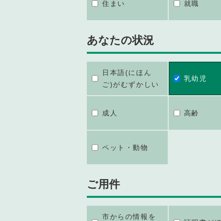
住まい
就職
あなたの状況
日本語(にほん
乳幼児
ご)がむずかしい
成人
高齢
ペット・動物
ご用件
市からの情報を