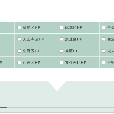
福島区HP
此花区HP
中
天王寺区HP
浪速区HP
西
生野区HP
旭区HP
城
P
住吉区HP
東住吉区HP
平