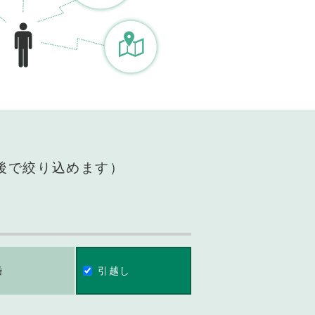
後で絞り込めます）
婚
引越し