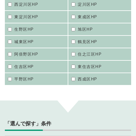
西淀川区HP
淀川区HP
東淀川区HP
東成区HP
生野区HP
旭区HP
城東区HP
鶴見区HP
阿倍野区HP
住之江区HP
住吉区HP
東住吉区HP
平野区HP
西成区HP
「選んで探す」条件