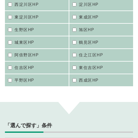
西淀川区HP
淀川区HP
東淀川区HP
東成区HP
生野区HP
旭区HP
城東区HP
鶴見区HP
阿倍野区HP
住之江区HP
住吉区HP
東住吉区HP
平野区HP
西成区HP
「選んで探す」条件