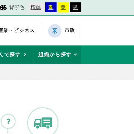
背景色
標準
青
黄
黒
産業・ビジネス
市政
んで探す
組織から探す