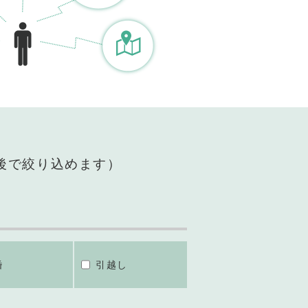
後で絞り込めます）
婚
引越し