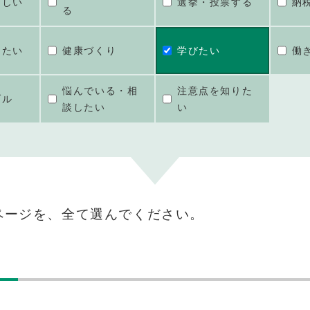
ほしい
選挙・投票する
納
る
けたい
健康づくり
学びたい
働
悩んでいる・相
注意点を知りた
ブル
談したい
い
ページを、全て選んでください。