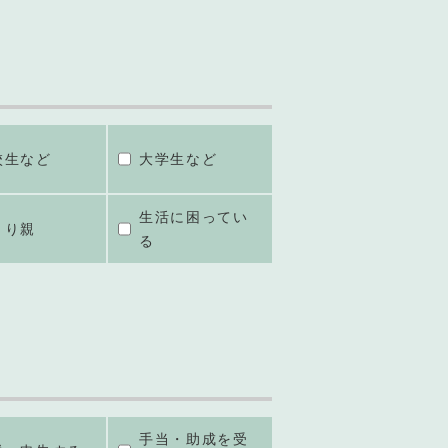
校生など
大学生など
生活に困ってい
とり親
る
手当・助成を受