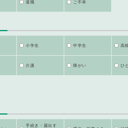
退職
ご不幸
小学生
中学生
高
介護
障がい
ひ
手続き・届出す