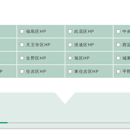
福島区HP
此花区HP
中
天王寺区HP
浪速区HP
西
生野区HP
旭区HP
城
P
住吉区HP
東住吉区HP
平