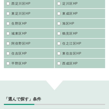
西淀川区HP
淀川区HP
東淀川区HP
東成区HP
生野区HP
旭区HP
城東区HP
鶴見区HP
阿倍野区HP
住之江区HP
住吉区HP
東住吉区HP
平野区HP
西成区HP
「選んで探す」条件