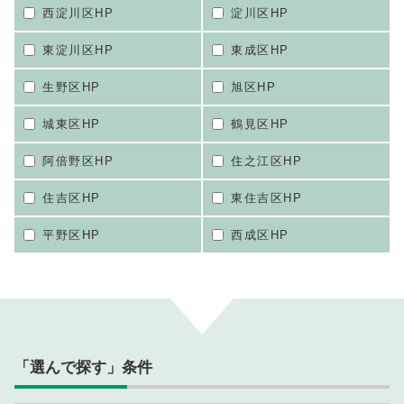
西淀川区HP
淀川区HP
東淀川区HP
東成区HP
生野区HP
旭区HP
城東区HP
鶴見区HP
阿倍野区HP
住之江区HP
住吉区HP
東住吉区HP
平野区HP
西成区HP
「選んで探す」条件