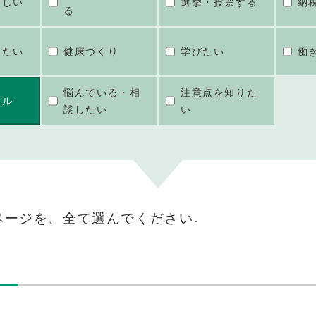
ほしい
選挙・投票する
納
る
けたい
健康づくり
学びたい
働
悩んでいる・相
注意点を知りた
ブル
談したい
い
ページを、全て選んでください。