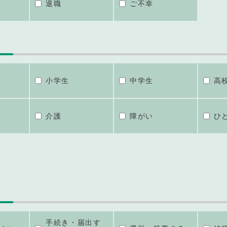
退職
ご不幸
小学生
中学生
高
介護
障がい
ひ
手続き・届出す