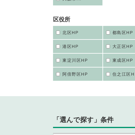
区役所
北区HP
都島区HP
港区HP
大正区HP
東淀川区HP
東成区HP
阿倍野区HP
住之江区H
「選んで探す」条件