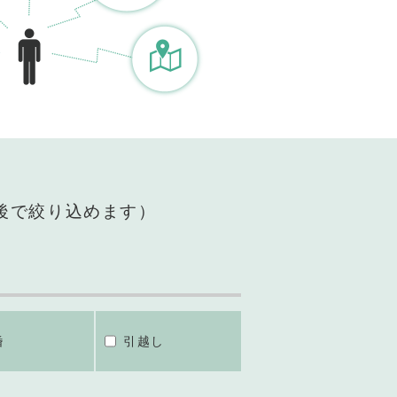
後で絞り込めます）
婚
引越し