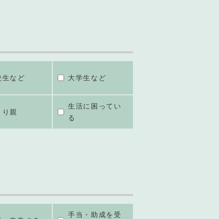
校生など
大学生など
生活に困ってい
とり親
る
手当・助成を受