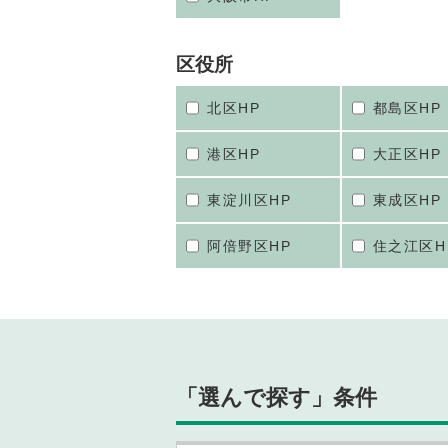
区役所
北区HP
都島区HP
港区HP
大正区HP
東淀川区HP
東成区HP
阿倍野区HP
住之江区H
「選んで探す」条件