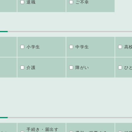
退職
ご不幸
小学生
中学生
高
介護
障がい
ひ
手続き・届出す