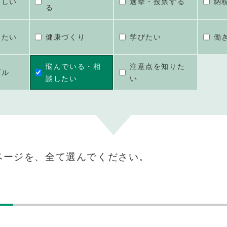
ほしい
選挙・投票する
納
る
けたい
健康づくり
学びたい
働
悩んでいる・相
注意点を知りた
ブル
談したい
い
ページを、全て選んでください。