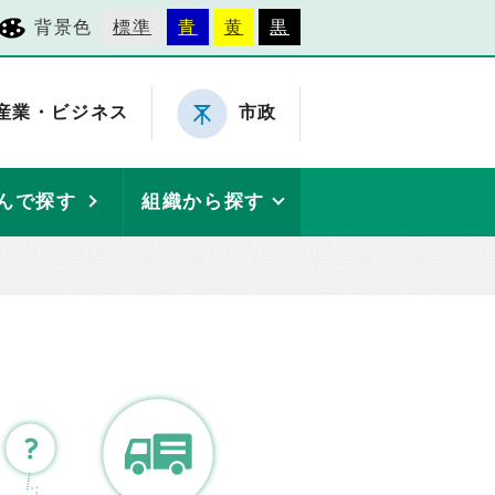
背景色
標準
青
黄
黒
産業・ビジネス
市政
んで探す
組織から探す