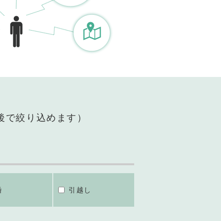
後で絞り込めます）
婚
引越し