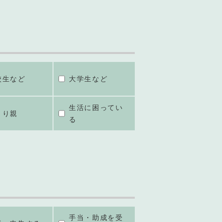
校生など
大学生など
生活に困ってい
とり親
る
手当・助成を受