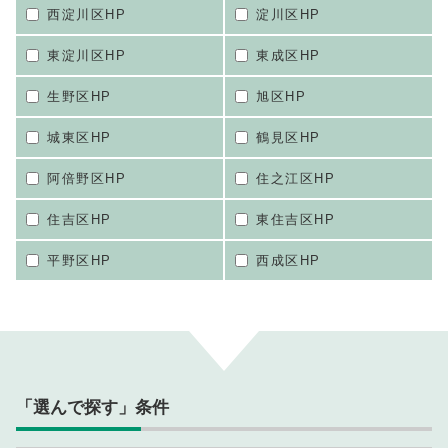
西淀川区HP
淀川区HP
東淀川区HP
東成区HP
生野区HP
旭区HP
城東区HP
鶴見区HP
阿倍野区HP
住之江区HP
住吉区HP
東住吉区HP
平野区HP
西成区HP
「選んで探す」条件