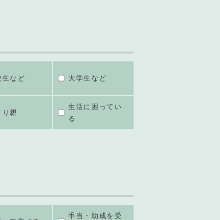
校生など
大学生など
生活に困ってい
とり親
る
手当・助成を受