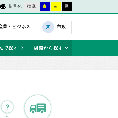
背景色
標準
青
黄
黒
産業・ビジネス
市政
んで探す
組織から探す