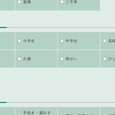
退職
ご不幸
小学生
中学生
高
介護
障がい
ひ
手続き・届出す