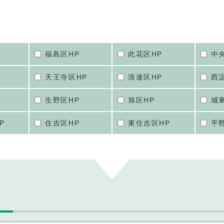
福島区HP
此花区HP
中
天王寺区HP
浪速区HP
西
生野区HP
旭区HP
城
P
住吉区HP
東住吉区HP
平