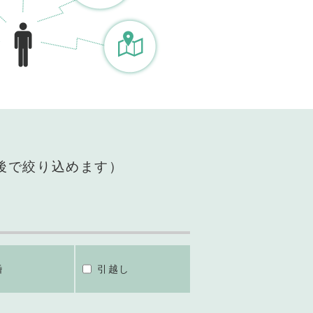
後で絞り込めます）
婚
引越し