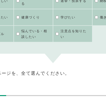
ほしい
選挙・投票する
納
る
けたい
健康づくり
学びたい
働
悩んでいる・相
注意点を知りた
ブル
談したい
い
ページを、全て選んでください。