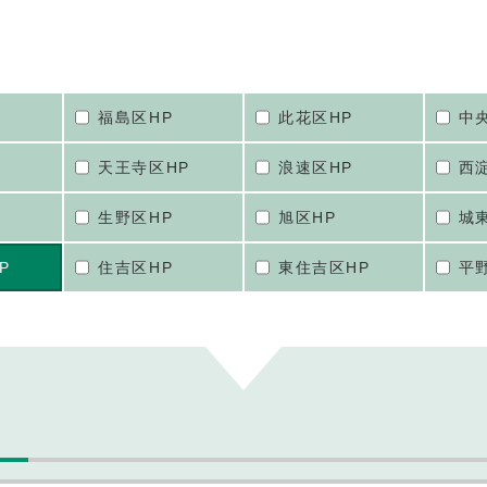
福島区HP
此花区HP
中
天王寺区HP
浪速区HP
西
生野区HP
旭区HP
城
P
住吉区HP
東住吉区HP
平