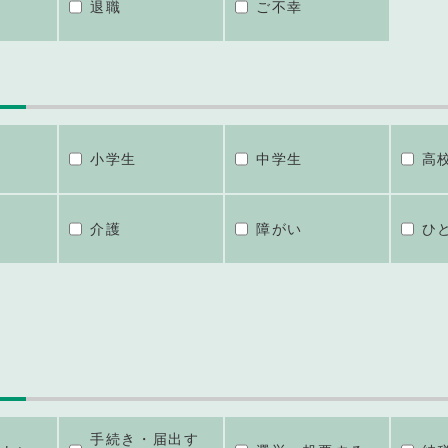
退職
ご不幸
小学生
中学生
高
介護
障がい
ひ
手続き・届出す