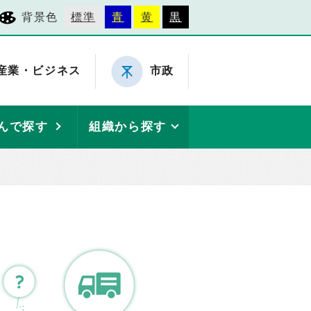
背景色
標準
青
黄
黒
産業・ビジネス
市政
んで探す
組織から探す