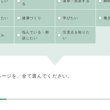
ほしい
選挙・投票する
納
る
けたい
健康づくり
学びたい
働
悩んでいる・相
注意点を知りた
ブル
談したい
い
ページを、全て選んでください。