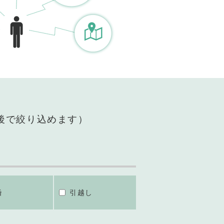
後で絞り込めます）
婚
引越し