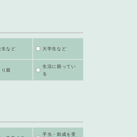
校生など
大学生など
生活に困ってい
とり親
る
手当・助成を受