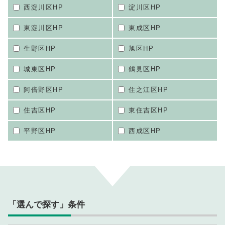
西淀川区HP
淀川区HP
東淀川区HP
東成区HP
生野区HP
旭区HP
城東区HP
鶴見区HP
阿倍野区HP
住之江区HP
住吉区HP
東住吉区HP
平野区HP
西成区HP
「選んで探す」条件