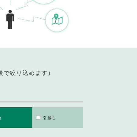
後で絞り込めます）
婚
引越し