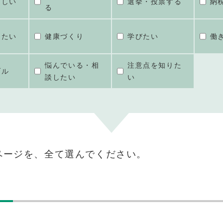
ほしい
選挙・投票する
納
る
けたい
健康づくり
学びたい
働
悩んでいる・相
注意点を知りた
ブル
談したい
い
ページを、全て選んでください。