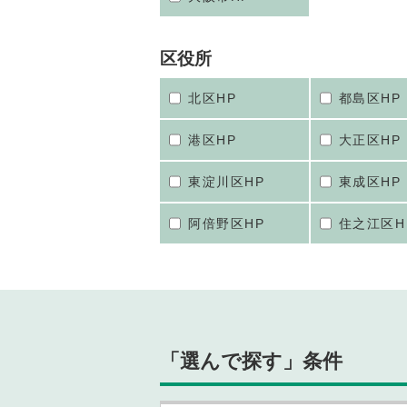
区役所
北区HP
都島区HP
港区HP
大正区HP
東淀川区HP
東成区HP
阿倍野区HP
住之江区H
「選んで探す」条件