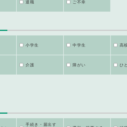
退職
ご不幸
小学生
中学生
高
介護
障がい
ひ
手続き・届出す