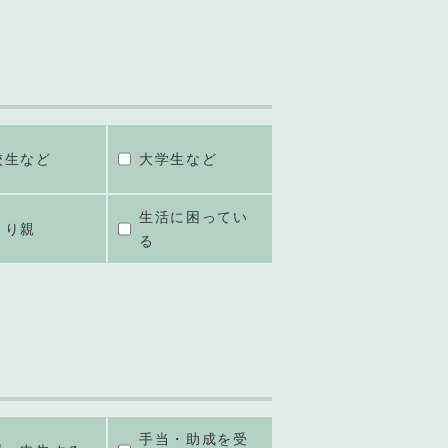
校生など
大学生など
生活に困ってい
とり親
る
手当・助成を受