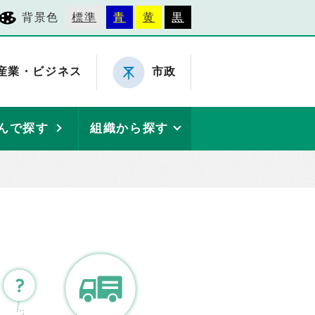
背景色
標準
青
黄
黒
産業・ビジネス
市政
んで探す
組織から探す