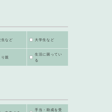
校生など
大学生など
生活に困ってい
とり親
る
手当・助成を受