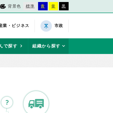
背景色
標準
青
黄
黒
産業・ビジネス
市政
んで探す
組織から探す