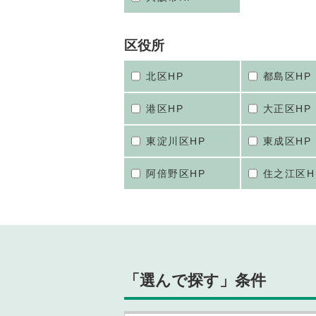
区役所
北区HP
都島区HP
港区HP
大正区HP
東淀川区HP
東成区HP
阿倍野区HP
住之江区H
「選んで探す」条件