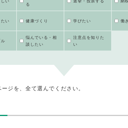
ほしい
選挙・投票する
納
る
けたい
健康づくり
学びたい
働
悩んでいる・相
注意点を知りた
ブル
談したい
い
ページを、全て選んでください。