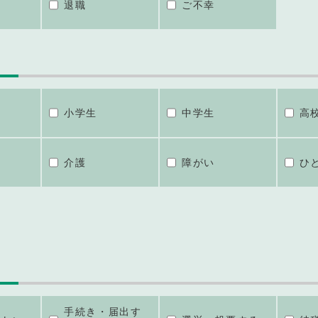
退職
ご不幸
小学生
中学生
高
介護
障がい
ひ
手続き・届出す