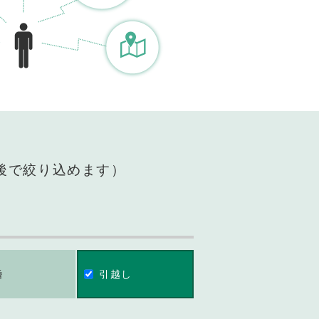
後で絞り込めます）
婚
引越し