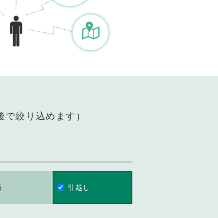
後で絞り込めます）
婚
引越し