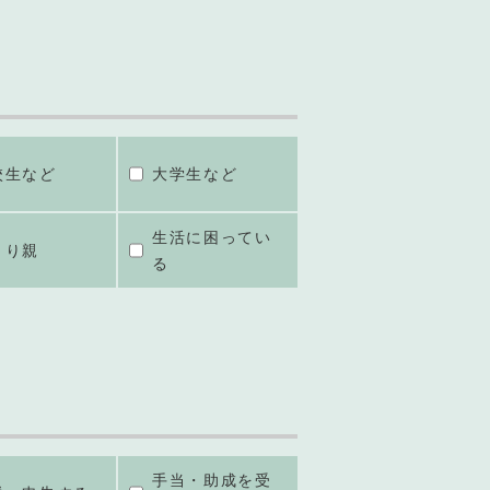
校生など
大学生など
生活に困ってい
とり親
る
手当・助成を受