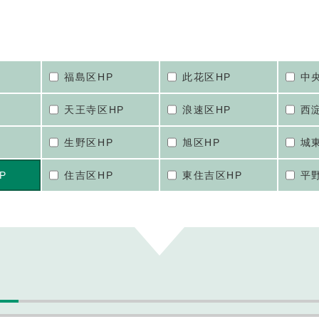
福島区HP
此花区HP
中
天王寺区HP
浪速区HP
西
生野区HP
旭区HP
城
P
住吉区HP
東住吉区HP
平