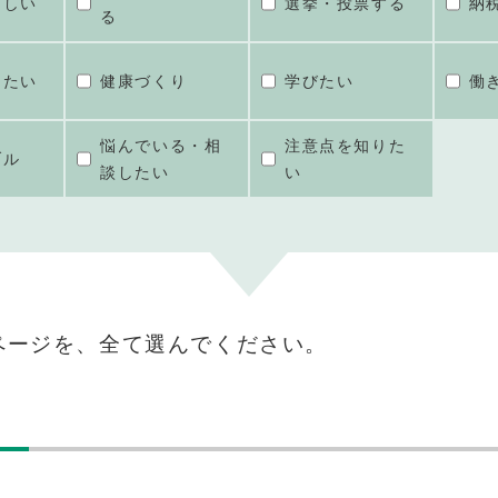
ほしい
選挙・投票する
納
る
けたい
健康づくり
学びたい
働
悩んでいる・相
注意点を知りた
ブル
談したい
い
ページを、全て選んでください。