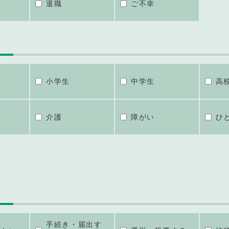
退職
ご不幸
小学生
中学生
高
介護
障がい
ひ
手続き・届出す