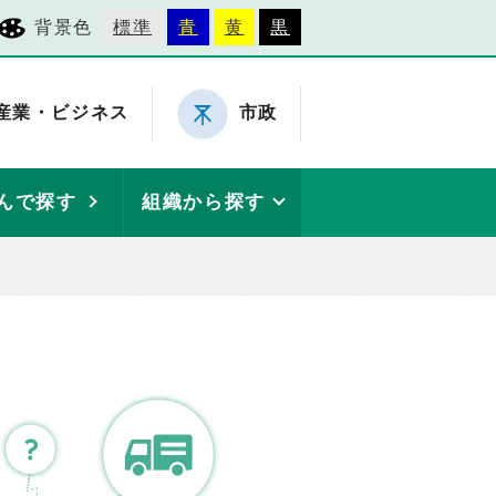
背景色
標準
青
黄
黒
産業・ビジネス
市政
んで探す
組織から探す