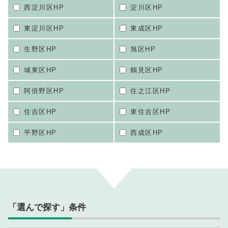
西淀川区HP
淀川区HP
東淀川区HP
東成区HP
生野区HP
旭区HP
城東区HP
鶴見区HP
阿倍野区HP
住之江区HP
住吉区HP
東住吉区HP
平野区HP
西成区HP
「選んで探す」条件