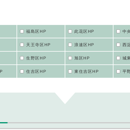
福島区HP
此花区HP
中
天王寺区HP
浪速区HP
西
生野区HP
旭区HP
城
P
住吉区HP
東住吉区HP
平