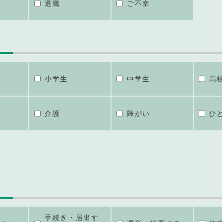
退職
ご不幸
小学生
中学生
高
介護
障がい
ひ
手続き・届出す