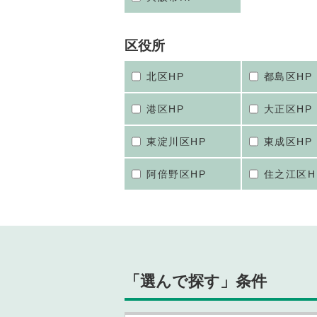
区役所
北区HP
都島区HP
港区HP
大正区HP
東淀川区HP
東成区HP
阿倍野区HP
住之江区H
「選んで探す」条件