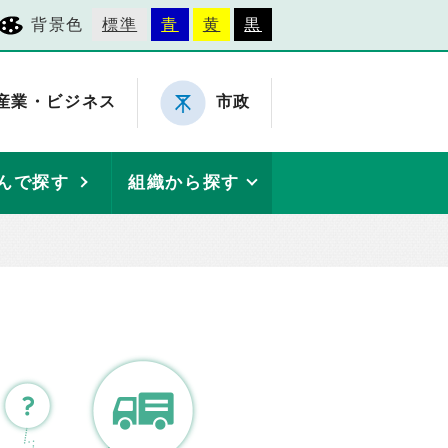
背景色
標準
青
黄
黒
産業・ビジネス
市政
んで探す
組織から探す