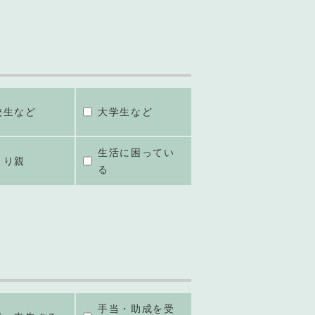
校生など
大学生など
生活に困ってい
とり親
る
手当・助成を受