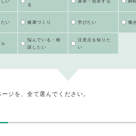
ほしい
選挙・投票する
納
る
けたい
健康づくり
学びたい
働
悩んでいる・相
注意点を知りた
ブル
談したい
い
ページを、全て選んでください。