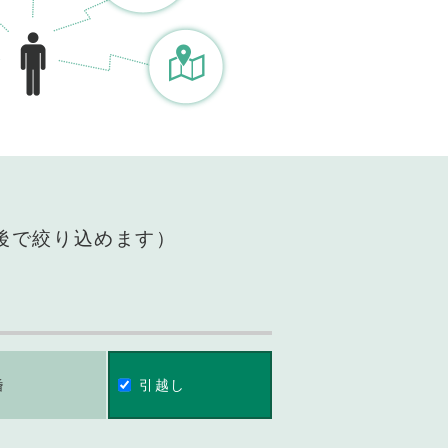
後で絞り込めます）
婚
引越し