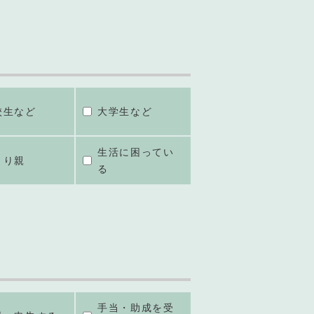
校生など
大学生など
生活に困ってい
とり親
る
手当・助成を受