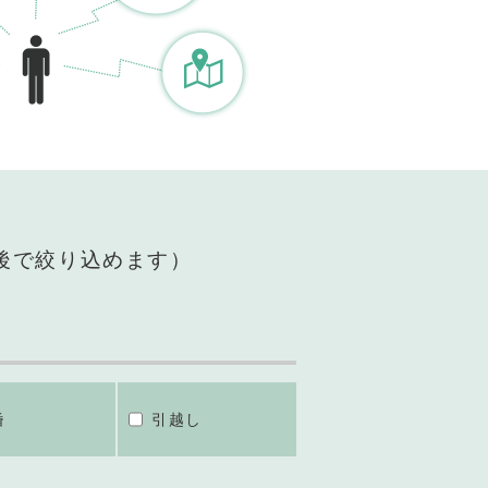
後で絞り込めます）
婚
引越し