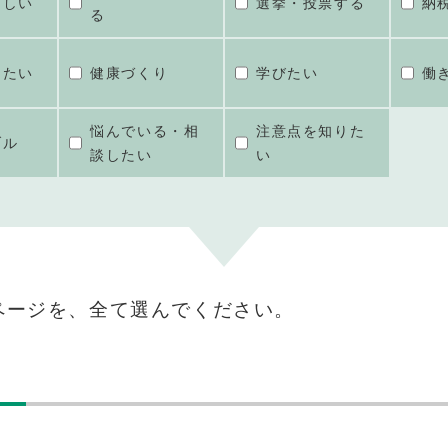
ほしい
選挙・投票する
納
る
けたい
健康づくり
学びたい
働
悩んでいる・相
注意点を知りた
ブル
談したい
い
ページを、全て選んでください。