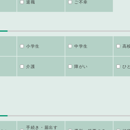
退職
ご不幸
小学生
中学生
高
介護
障がい
ひ
手続き・届出す