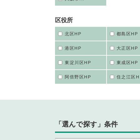
区役所
北区HP
都島区HP
港区HP
大正区HP
東淀川区HP
東成区HP
阿倍野区HP
住之江区H
「選んで探す」条件