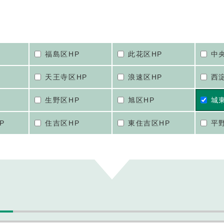
福島区HP
此花区HP
中
天王寺区HP
浪速区HP
西
生野区HP
旭区HP
城
P
住吉区HP
東住吉区HP
平