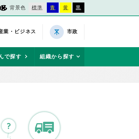
背景色
標準
青
黄
黒
産業・ビジネス
市政
んで探す
組織から探す