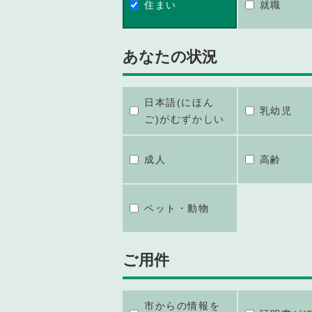
住まい
就職
あなたの状況
日本語(にほん
乳幼児
ご)がむずかしい
成人
高齢
ペット・動物
ご用件
市からの情報を