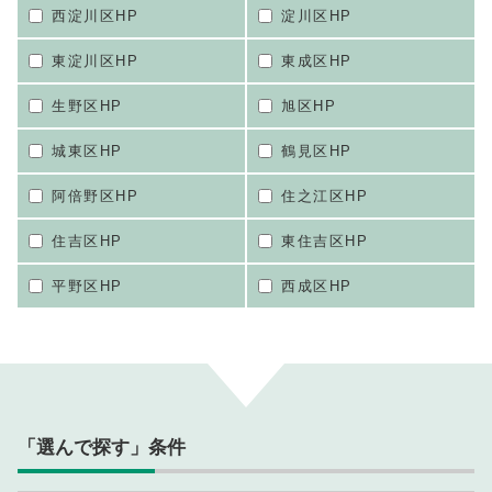
西淀川区HP
淀川区HP
東淀川区HP
東成区HP
生野区HP
旭区HP
城東区HP
鶴見区HP
阿倍野区HP
住之江区HP
住吉区HP
東住吉区HP
平野区HP
西成区HP
「選んで探す」条件